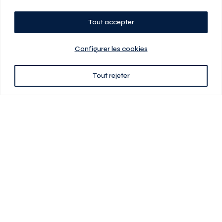
Tout accepter
Planifiez votre visite
Configurer les cookies
Tout rejeter
438 701-0961
3580 boul Saint-Elzéar O.
Laval (Québec) H7P 0L7
Signé
En cas de disparité entre les prix présentés sur ce site et ceux de votre
contrat de location, ce dernier a priorité. Les prix, plans et images sont
sujets à changement sans préavis. L’information fournie par votre
contrat de location prévaut en tout temps.