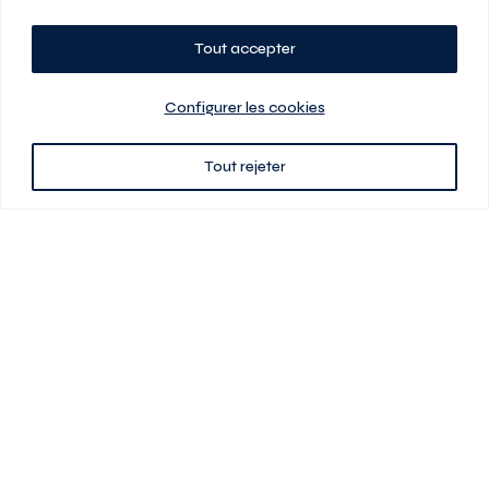
Tout accepter
Planifiez votre visite
Configurer les cookies
Tout rejeter
438 701-0961
3580 boul Saint-Elzéar O.
Laval (Québec) H7P 0L7
Signé
En cas de disparité entre les prix présentés sur ce site et ceux de votre
contrat de location, ce dernier a priorité. Les prix, plans et images sont
sujets à changement sans préavis. L’information fournie par votre
contrat de location prévaut en tout temps.