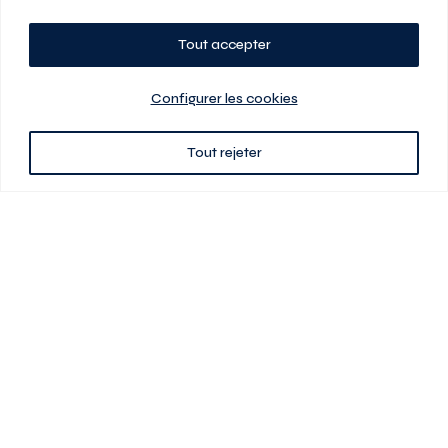
Tout accepter
Planifiez votre visite
Configurer les cookies
Tout rejeter
438 701-0961
3580 boul Saint-Elzéar O.
Laval (Québec) H7P 0L7
Signé
En cas de disparité entre les prix présentés sur ce site et ceux de votre
contrat de location, ce dernier a priorité. Les prix, plans et images sont
sujets à changement sans préavis. L’information fournie par votre
contrat de location prévaut en tout temps.