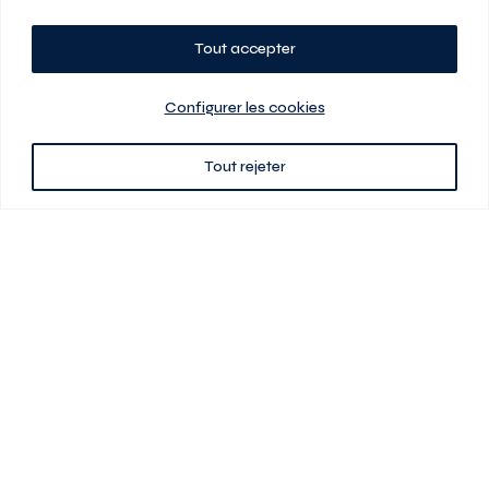
Tout accepter
Planifiez votre visite
Configurer les cookies
Tout rejeter
438 701-0961
3580 boul Saint-Elzéar O.
Laval (Québec) H7P 0L7
Signé
En cas de disparité entre les prix présentés sur ce site et ceux de votre
contrat de location, ce dernier a priorité. Les prix, plans et images sont
sujets à changement sans préavis. L’information fournie par votre
contrat de location prévaut en tout temps.