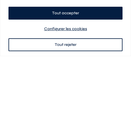
Tout accepter
Planifiez votre visite
Configurer les cookies
Tout rejeter
438 701-0961
3580 boul Saint-Elzéar O.
Laval (Québec) H7P 0L7
Signé
En cas de disparité entre les prix présentés sur ce site et ceux de votre
contrat de location, ce dernier a priorité. Les prix, plans et images sont
sujets à changement sans préavis. L’information fournie par votre
contrat de location prévaut en tout temps.