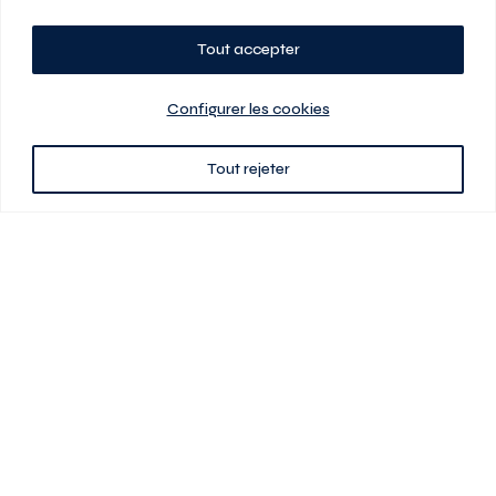
Tout accepter
Planifiez votre visite
Configurer les cookies
Tout rejeter
438 701-0961
3580 boul Saint-Elzéar O.
Laval (Québec) H7P 0L7
Signé
En cas de disparité entre les prix présentés sur ce site et ceux de votre
contrat de location, ce dernier a priorité. Les prix, plans et images sont
sujets à changement sans préavis. L’information fournie par votre
contrat de location prévaut en tout temps.