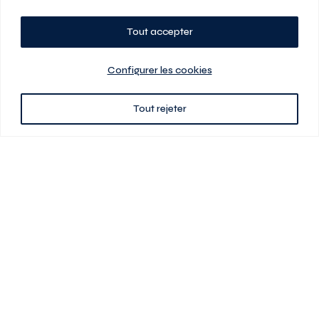
Tout accepter
Planifiez votre visite
Configurer les cookies
Tout rejeter
438 701-0961
3580 boul Saint-Elzéar O.
Laval (Québec) H7P 0L7
Signé
En cas de disparité entre les prix présentés sur ce site et ceux de votre
contrat de location, ce dernier a priorité. Les prix, plans et images sont
sujets à changement sans préavis. L’information fournie par votre
contrat de location prévaut en tout temps.