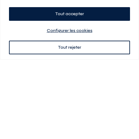
Tout accepter
Planifiez votre visite
Configurer les cookies
Tout rejeter
438 701-0961
3580 boul Saint-Elzéar O.
Laval (Québec) H7P 0L7
Signé
En cas de disparité entre les prix présentés sur ce site et ceux de votre
contrat de location, ce dernier a priorité. Les prix, plans et images sont
sujets à changement sans préavis. L’information fournie par votre
contrat de location prévaut en tout temps.