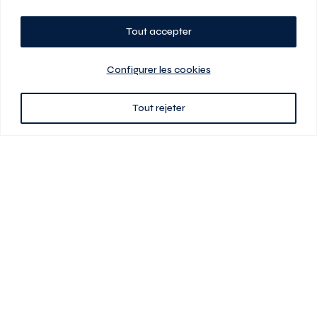
Tout accepter
Planifiez votre visite
Configurer les cookies
Tout rejeter
438 701-0961
3580 boul Saint-Elzéar O.
Laval (Québec) H7P 0L7
Signé
En cas de disparité entre les prix présentés sur ce site et ceux de votre
contrat de location, ce dernier a priorité. Les prix, plans et images sont
sujets à changement sans préavis. L’information fournie par votre
contrat de location prévaut en tout temps.