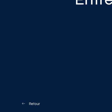
Blogue
Nous joindre
Votre boîte à o
Planifiez votre visite
Retour