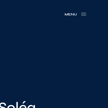
MENU
 Soléa