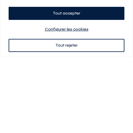
Tout accepter
Planifiez votre visite
Configurer les cookies
Tout rejeter
438 701-0961
3580 boul Saint-Elzéar O.
Laval (Québec) H7P 0L7
Signé
En cas de disparité entre les prix présentés sur ce site et ceux de votre
contrat de location, ce dernier a priorité. Les prix, plans et images sont
sujets à changement sans préavis. L’information fournie par votre
contrat de location prévaut en tout temps.