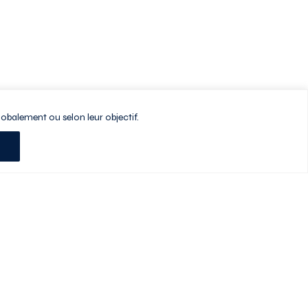
lobalement ou selon leur objectif.
Planifiez votre visite