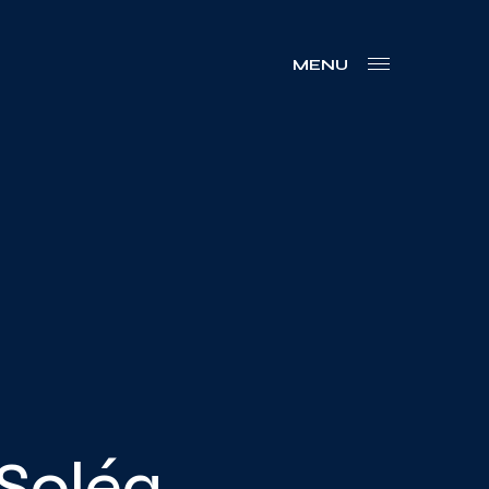
MENU
 Soléa