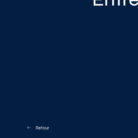
Blogue
Nous joindre
Votre boîte à o
Planifiez votre visite
Retour